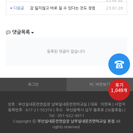
23.02.02
다음글
감 잃지않고 바로 칠 수 있다는 것도 장점
23.01.20
댓글목록
등록된 댓글이 없습니다.
로그인
PC 버전보기
후기
1,049개
상호 : 부산실내운전연습장 남부실내운전면허교실 | 대표 : 이한욱 | 사업자
등록번호 : 617-21-55370 | 주소 : 부산광역시 남구 용호로 20(용호동) |
Tel : 051-622-4011
Copyright ⓒ
부산실내운전연습장 남부실내운전면허교실 본점
All
rights reserved.