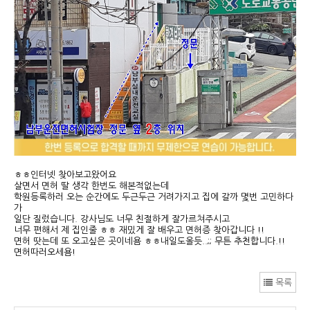
ㅎㅎ인터넷 찾아보고왔어요
살면서 면허 딸 생각 한번도 해본적없는데
학원등록하러 오는 순간에도 두근두근 거려가지고 집에 갈까 몇번 고민하다
가
일단 질렀습니다. 강사님도 너무 친절하게 잘가르쳐주시고
너무 편해서 제 집인줄 ㅎㅎ 재밌게 잘 배우고 면허증 찾아갑니다 !!
면허 땃는데 또 오고싶은 곳이네욤 ㅎㅎ내일도올듯..;; 무튼 추천합니다.!!
면허따러오세욤!
목록