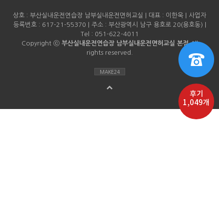
상호 : 부산실내운전연습장 남부실내운전면허교실 | 대표 : 이한욱 | 사업자
등록번호 : 617-21-55370 | 주소 : 부산광역시 남구 용호로 20(용호동) |
Tel : 051-622-4011
Copyright ⓒ
부산실내운전연습장 남부실내운전면허교실 본점
All
rights reserved.
MAKE24
후기
1,049개